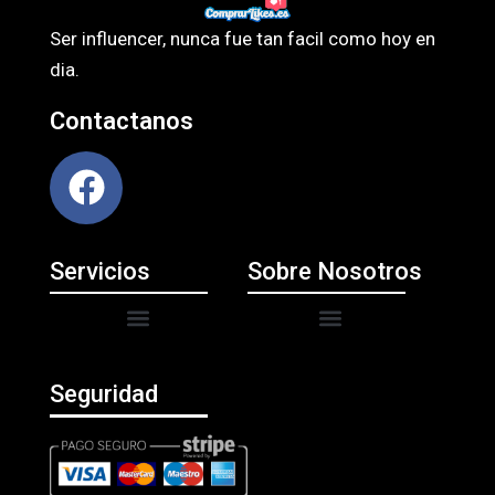
Ser influencer, nunca fue tan facil como hoy en
dia.
Contactanos
F
a
c
Servicios
Sobre Nosotros
e
b
Menú
Menú
o
o
Seguridad
k