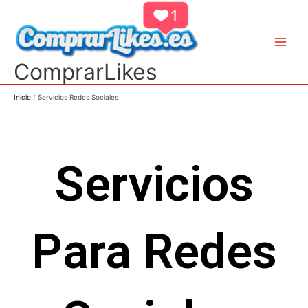
Ir
al
contenido
ComprarLikes
Inicio
Servicios Redes Sociales
Servicios
Para Redes